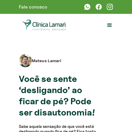
Fale conosco
Mateus Lamari
Você se sente
‘desligando’ ao
ficar de pé? Pode
ser disautonomia!
Sabe aquela sensação de que você está
desligando quando fica de pé? Fica tonto,