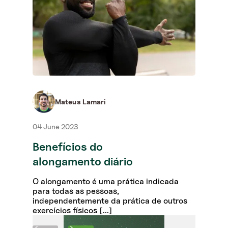
03 J
Qua
re
É ex
oper
reco
anter
Mateus Lamari
04 June 2023
Benefícios do
alongamento diário
O alongamento é uma prática indicada
para todas as pessoas,
independentemente da prática de outros
exercícios físicos [...]