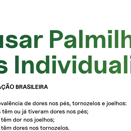
usar Palmil
s Individua
AÇÃO BRASILEIRA
valência de dores nos pés, tornozelos e joelhos:
êm ou já tiveram dores nos pés;
têm dor nos joelhos;
têm dores nos tornozelos.