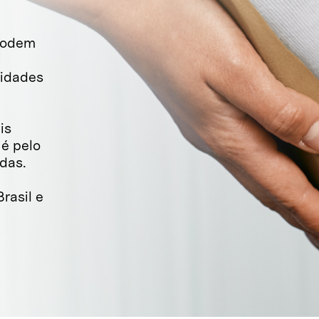
 podem
vidades
is
é pelo
adas.
rasil e