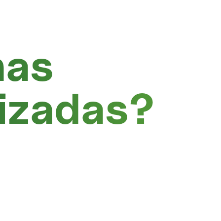
has
lizadas?