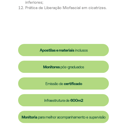
inferiores;
Prática de Liberação Miofascial em cicatrizes.
Apostilas e materiais
inclusos
Monitores
pós-graduados
Emissão de
certificado
Infraestrutura de
600m2
Monitoria
para melhor acompanhamento e supervisão